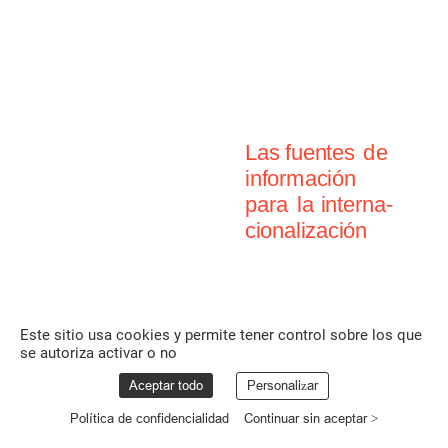
Leer
más
3
abril
Las
fuentes
de
información
para
la
interna-
cionalización
Leer
más
Este sitio usa cookies y permite tener control sobre los que
se autoriza activar o no
Aceptar todo
Personalizar
Política de confidencialidad
Continuar sin aceptar >