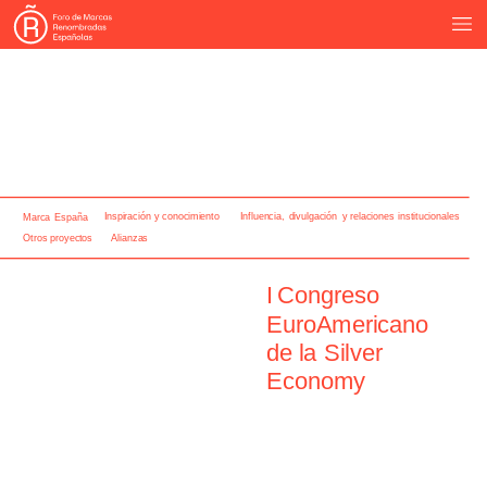
Inspiración
y
conocimiento
Influencia,
divulgación
y
relaciones
institucionales
Marca
España
Otros
proyectos
Alianzas
Colaboraciones
y
otros
encuentros
I
Congreso
21
marzo
EuroAmericano
de
la
Silver
Economy