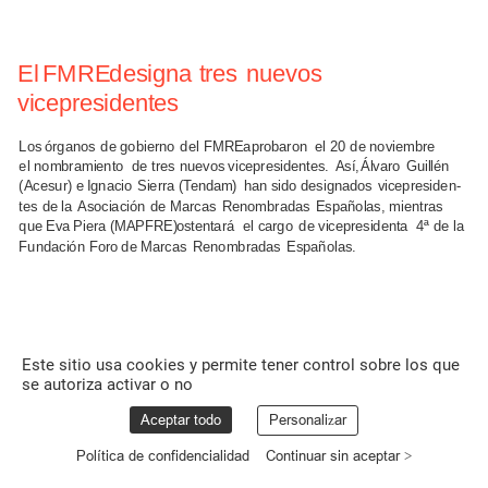
El
FMRE
designa
tres
nuevos
vicepresidentes
Los
órganos
de
gobierno
del
FMRE
aprobaron
el
20
de
noviembre
el
nombramiento
de
tres
nuevos
vicepresidentes.
Así,
Álvaro
Guillén
(Acesur)
e
Ignacio
Sierra
(Tendam)
han
sido
designados
vicepresiden-
tes
de
la
Asociación
de
Marcas
Renombradas
Españolas,
mientras
que
Eva
Piera
(MAPFRE)
ostentará
el
cargo
de
vicepresidenta
4ª
de
la
Fundación
Foro
de
Marcas
Renombradas
Españolas.
Leer
más
Este sitio usa cookies y permite tener control sobre los que
se autoriza activar o no
Aceptar todo
Personalizar
Política de confidencialidad
Continuar sin aceptar >