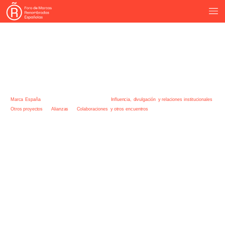
Inspiración
y
conocimiento
Influencia,
divulgación
y
relaciones
institucionales
Marca
España
Otros
proyectos
Alianzas
Colaboraciones
y
otros
encuentros