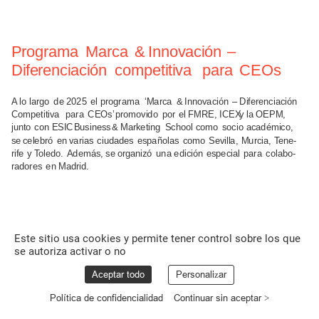
Programa
Marca
&
Innovación
–
Diferenciación
competitiva
para
CEOs
A
lo
largo
de
2025
el
programa
‘Marca
&
Innovación
–
Diferenciación
Competitiva
para
CEOs’
promovido
por
el FMRE, ICEX
y
la OEPM,
junto
con ESIC
Business
&
Marketing
School como
socio
académico,
se
celebró
en
varias
ciudades
españolas
como
Sevilla,
Murcia,
Tene-
rife
y
Toledo.
Además,
se
organizó
una
edición
especial
para
colabo-
radores
en
Madrid.
Leer
más
Este sitio usa cookies y permite tener control sobre los que
se autoriza activar o no
Aceptar todo
Personalizar
Política de confidencialidad
Continuar sin aceptar >