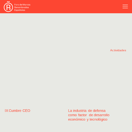
Actividades
IX
Cumbre
CEO
La
industria
de
defensa
como
factor
de
desarrollo
económico
y
tecnológico