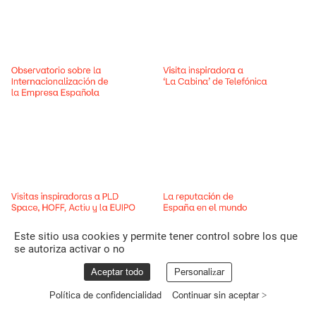
Observatorio
sobre
la
Visita
inspiradora
a
Internacionalización
de
‘La
Cabina’
de
Telefónica
la
Empresa
Española
Visitas
inspiradoras
a
PLD
La
reputación
de
Space,
HOFF,
Actiu
y
la
EUIPO
España
en
el
mundo
Este sitio usa cookies y permite tener control sobre los que
se autoriza activar o no
Aceptar todo
Personalizar
Política de confidencialidad
Continuar sin aceptar >