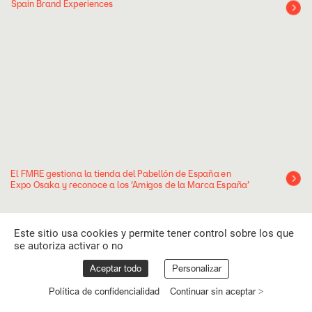
Spain
Brand
Experiences
El
FMRE
gestiona
la
tienda
del
Pabellón
de
España
en
Expo
Osaka
y
reconoce
a
los
‘Amigos
de
la
Marca
España’
Este sitio usa cookies y permite tener control sobre los que
se autoriza activar o no
Aceptar todo
Personalizar
Política de confidencialidad
Continuar sin aceptar >