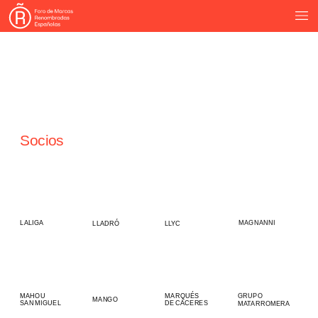
Socios
MAGNANNI
LALIGA
LLADRÓ
LLYC
MAHOU
MARQUÉS
GRUPO
MANGO
SAN
MIGUEL
DE
CÁCERES
MATARROMERA