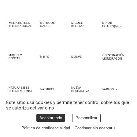
MELIÁ
HOTELS
METRO
DE
MIGUEL
MINOR
INTERNATIONAL
MADRID
BELLIDO
HOTELS
(NH)
MIQUEL
Y
CORPORACIÓN
MIRTO
MOEVE
COSTAS
MONDRAGÓN
NATURA
BISSÉ
NUEVA
PABLOSKY
NATURGY
INTERNACIONAL
PESCANOVA
Este sitio usa cookies y permite tener control sobre los que
se autoriza activar o no
Aceptar todo
Personalizar
Política de confidencialidad
Continuar sin aceptar >