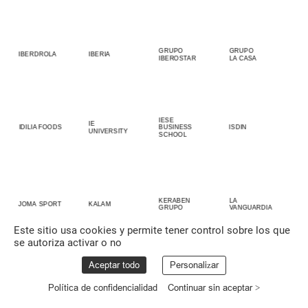
GRUPO
GRUPO
IBERDROLA
IBERIA
IBEROSTAR
LA
CASA
IESE
IE
IDILIA
FOODS
BUSINESS
ISDIN
UNIVERSITY
SCHOOL
KERABEN
LA
JOMA
SPORT
KALAM
GRUPO
VANGUARDIA
Este sitio usa cookies y permite tener control sobre los que
se autoriza activar o no
Aceptar todo
Personalizar
Política de confidencialidad
Continuar sin aceptar >