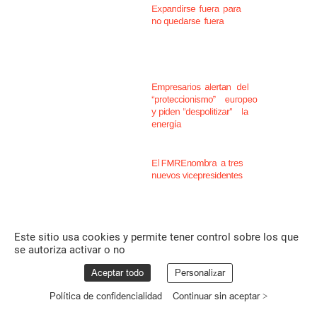
Ethic
-
10
diciembre
Expandirse
fuera
para
no
quedarse
fuera
ABC
-
16
diciembre
Empresarios
alertan
del
“proteccionismo”
europeo
y
piden
“despolitizar”
la
energía
Dircomfidencial
-
25
diciembre
El
FMRE
nombra
a
tres
nuevos
vicepresidentes
Este sitio usa cookies y permite tener control sobre los que
se autoriza activar o no
Aceptar todo
Personalizar
Política de confidencialidad
Continuar sin aceptar >