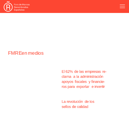
FMRE
en
medios
La
Vanguardia
-
17
noviembre
El
62%
de
las
empresas
re-
clama
a
la
administración
apoyos
fiscales
y
financie-
ros
para
exportar
e
invertir
Intereconomía
-
27
octubre
La
revolución
de
los
sellos
de
calidad