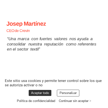
Josep
Martínez
CEO
de
Crevin
“Una
marca
con
fuertes
valores
nos
ayuda
a
consolidar
nuestra
reputación
como
referentes
en
el
sector
textil”
Leer
entrevista
Este sitio usa cookies y permite tener control sobre los que
se autoriza activar o no
Aceptar todo
Personalizar
Política de confidencialidad
Continuar sin aceptar >